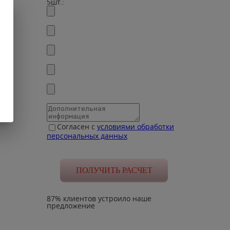
5шт.:
Согласен с
условиями обработки
персональных данных
87% клиентов устроило наше
предложение