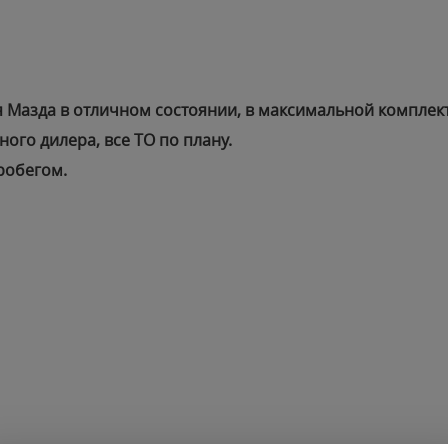
 Мазда в отличном состоянии, в максимальной комплек
ого дилера, все ТО по плану.
робегом.