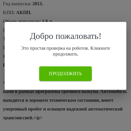
Год выпуска:
2013.
КПП:
АКПП.
Объем двигателя:
1.6 л.
Пробег:
85000 км.
Добро пожаловать!
Тип двигателя:
бензин.
Цена:
637 000 руб.
Это простая проверка на роботов. Кликните
продолжить.
Комментарий специалиста:
<h2>Срочный выкуп Ford
Focus III 2013 года</h2>
ПРОДОЛЖИТЬ
<p>Седан Ford Focus третьего поколения был приобретен
нами в рамках программы срочного выкупа. Автомобиль
находится в хорошем техническом состоянии, имеет
умеренный пробег и оснащен надежной автоматической
трансмиссией.</p>