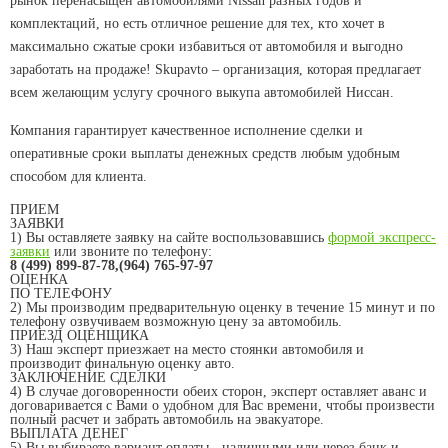
рынок перенасыщен автомобилями Nissan разных годов и
комплектаций, но есть отличное решение для тех, кто хочет в
максимально сжатые сроки избавиться от автомобиля и выгодно
заработать на продаже! Skupavto – организация, которая предлагает
всем желающим услугу срочного выкупа автомобилей Ниссан.
Компания гарантирует качественное исполнение сделки и
оперативные сроки выплаты денежных средств любым удобным
способом для клиента.
ПРИЕМ
ЗАЯВКИ
1) Вы оставляете заявку на сайте воспользовавшись
формой экспресс-
заявки
или звоните по телефону:
8 (499) 899-87-78,(964) 765-97-97
ОЦЕНКА
ПО ТЕЛЕФОНУ
2) Мы производим предварительную оценку в течение 15 минут и по
телефону озвучиваем возможную цену за автомобиль.
ПРИЕЗД ОЦЕНЩИКА
3) Наш эксперт приезжает на место стоянки автомобиля и
производит финальную оценку авто.
ЗАКЛЮЧЕНИЕ СДЕЛКИ
4) В случае договоренности обеих сторон, эксперт оставляет аванс и
договаривается с Вами о удобном для Вас времени, чтобы произвести
полный расчет и забрать автомобиль на эвакуаторе.
ВЫПЛАТА ДЕНЕГ
5) Вы выбираете вариант оплаты - наличными или через банк и