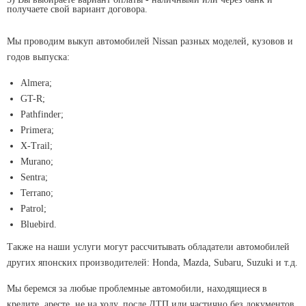
получаете свой вариант договора.
Мы проводим выкуп автомобилей Nissan разных моделей, кузовов и
годов выпуска:
Almera;
GT-R;
Pathfinder;
Primera;
X-Trail;
Murano;
Sentra;
Terrano;
Patrol;
Bluebird.
Также на наши услуги могут рассчитывать обладатели автомобилей
других японских производителей: Honda, Mazda, Subaru, Suzuki и т.д.
Мы беремся за любые проблемные автомобили, находящиеся в
кредите, аресте, не на ходу, после ДТП или частично без документов.